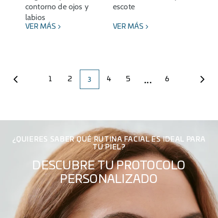
contorno de ojos y
escote
labios
VER MÁS
VER MÁS
...
3
1
2
4
5
6
¿QUIERES SABER QUÉ RUTINA FACIAL ES IDEAL PARA
TU PIEL?
DESCUBRE TU PROTOCOLO
PERSONALIZADO