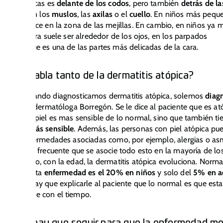
as más típicas es
delante de los codos
, pero también
detrás de la
; a veces en los
muslos
, las
axilas
o el
cuello
. En niños más peque
ntes aparece en la zona de las mejillas. En cambio, en niños ya 
ce en la cara suele ser alrededor de los ojos, en los parpados
mente, que es una de las partes más delicadas de la cara.
ué se habla tanto de la dermatitis atópica?
mente, cuando diagnosticamos dermatitis atópica, solemos
diag
 cuenta la dermatóloga Borregón. Se le dice al paciente que es at
o solo la piel es mas sensible de lo normal, sino que también ti
 cutánea más sensible
. Además, las personas con piel atópica pu
r otras enfermedades asociadas como, por ejemplo, alergias o as
s bastante frecuente que se asocie todo esto en la mayoría de lo
es.De hecho, con la edad, la dermatitis atópica evoluciona. Norm
encia de esta
enfermedad es el 20% en niños
y solo del
5% en a
s datos hay que explicarle al paciente que lo normal es que esta
dad mejore con el tiempo.