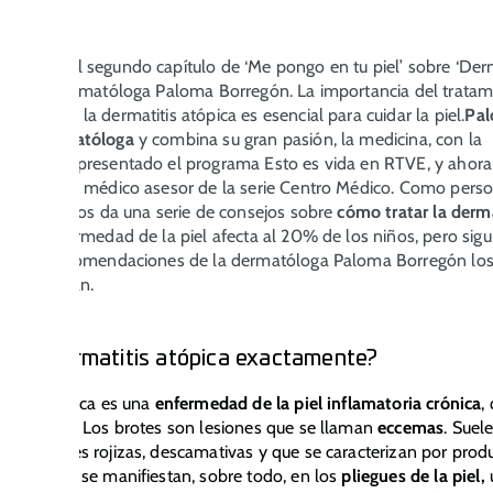
entamos el segundo capítulo de ‘Me pongo en tu piel’ sobre ‘Derm
’ con la dermatóloga Paloma Borregón. La importancia del tratam
iento de la dermatitis atópica es esencial para cuidar la piel.
Pa
ón
es
dermatóloga
y combina su gran pasión, la medicina, con la
ación. Ha presentado el programa Esto es vida en RTVE, y ahora
a el equipo médico asesor de la serie Centro Médico. Como pers
pica, hoy nos da una serie de consejos sobre
cómo tratar la derma
. Esta enfermedad de la piel afecta al 20% de los niños, pero sig
sejos y recomendaciones de la dermatóloga Paloma Borregón lo
s mejorarán.
es la dermatitis atópica exactamente?
atitis atópica es una
enfermedad de la piel inflamatoria crónica
,
 en brotes. Los brotes son lesiones que se llaman
eccemas
. Suel
s lesiones rojizas, descamativas y que se caracterizan por produ
os eccemas se manifiestan, sobre todo, en los
pliegues de la piel,