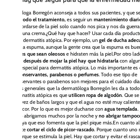
puntos hay que seguir para que la enfermedad me
la dermatóloga Borregón aconseja a todos sus pacientes, y que s
la
base de todo el tratamiento,
es seguir un
mantenimiento diari
o vale acordarse de la piel solo cuando nos pica y nos da guerra
s ponerse una crema.¿Qué hay que hacer? Usar cada día product
cos para la dermatitis atópica. Por ejemplo, un
gel de ducha adec
haga mucha espuma, aunque la gente crea que la espuma es bue
ario. O
geles que sean oleosos
e hidraten más la piel.Por otro lad
, cada día, después de mojar la piel hay que hidratarla
con algu
dratante especial para dermatitis atópica. Lo más importante es 
o tenga conservantes, parabenos o perfumes
. Todo ese tipo de
os sin conservantes o parabenos son mejores para el cuidado diar
ros consejos generales que la dermatóloga Borregón les da a todo
es con dermatitis atópica es que
utilicen ropa de algodón
. Que se
cortas
en vez de baños largos y que el agua no esté muy calient
 activa el picor. Por lo que es mejor ducharse con
agua templada
.
 lleva a no abrigarnos muchos por la noche y
no abrigar tampoco
n invierno
ya que eso fomenta que la piel pique más.En cuanto al
r importante
cortar el ciclo de picor-rascado
. Porque cuanto uno
ás pica porque se estimula la piel. Hay que cortar y evitar el rasc