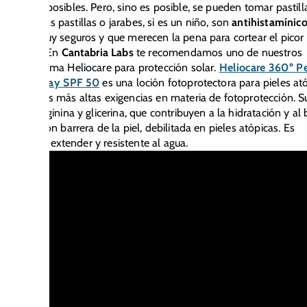
s medios posibles. Pero, sino es posible, se pueden tomar pastill
nte estas pastillas o jarabes, si es un niño, son
antihistamínic
fármacos muy seguros y que merecen la pena para cortear el picor
r el brote.En
Cantabria Labs
te recomendamos uno de nuestros
os de la gama Heliocare para protección solar.
Heliocare 360º Pe
Lotion Spray SPF 50
es una loción fotoprotectora para pieles at
ple con las más altas exigencias en materia de fotoprotección. S
incluye arginina y glicerina, que contribuyen a la hidratación y al
e la función barrera de la piel, debilitada en pieles atópicas. Es
ero, fácil de extender y resistente al agua.