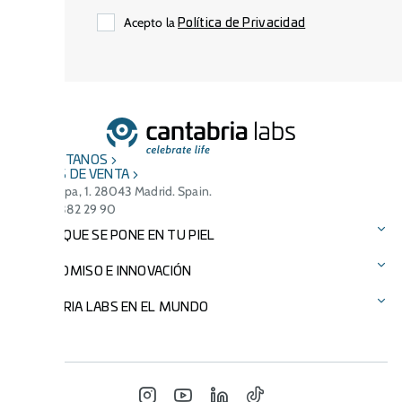
Acepto la
Política de Privacidad
CONTÁCTANOS
PUNTOS DE VENTA
C/ Arequipa, 1. 28043 Madrid. Spain.
(+34) 91 382 29 90
CIENCIA QUE SE PONE EN TU PIEL
Protección solar
COMPROMISO E INNOVACIÓN
Cuidado facial
Tecnologías patentadas
CANTABRIA LABS EN EL MUNDO
Cuidado del cabello
Ingredientes
Presencia Internacional
Suplementos alimenticios
Compromiso medioambiental
Italia - Difa Cooper
INSTAGRAM
YOUTUBE
LINKEDIN
TIKTOK