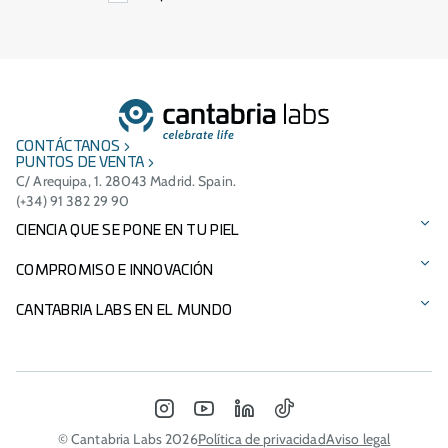
CONTÁCTANOS
PUNTOS DE VENTA
C/ Arequipa, 1. 28043 Madrid. Spain.
(+34) 91 382 29 90
CIENCIA QUE SE PONE EN TU PIEL
Protección solar
COMPROMISO E INNOVACIÓN
Cuidado facial
Tecnologías patentadas
CANTABRIA LABS EN EL MUNDO
Cuidado del cabello
Ingredientes
Presencia Internacional
Suplementos alimenticios
Compromiso medioambiental
Italia - Difa Cooper
INSTAGRAM
YOUTUBE
LINKEDIN
TIKTOK
Nuestras marcas
Patrocinios
Portugal
© Cantabria Labs 2026
Política de privacidad
Aviso legal