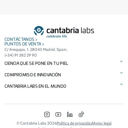
CONTÁCTANOS
PUNTOS DE VENTA
C/ Arequipa, 1. 28043 Madrid. Spain.
(+34) 91 382 29 90
CIENCIA QUE SE PONE EN TU PIEL
Protección solar
COMPROMISO E INNOVACIÓN
Cuidado facial
Tecnologías patentadas
CANTABRIA LABS EN EL MUNDO
Cuidado del cabello
Ingredientes
Presencia Internacional
Suplementos alimenticios
Compromiso medioambiental
Italia - Difa Cooper
INSTAGRAM
YOUTUBE
LINKEDIN
TIKTOK
Nuestras marcas
Patrocinios
Portugal
© Cantabria Labs 2026
Política de privacidad
Aviso legal