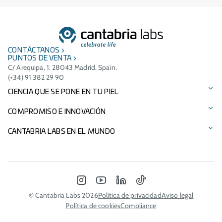
CONTÁCTANOS
PUNTOS DE VENTA
C/ Arequipa, 1. 28043 Madrid. Spain.
(+34) 91 382 29 90
CIENCIA QUE SE PONE EN TU PIEL
Protección solar
COMPROMISO E INNOVACIÓN
Cuidado facial
Tecnologías patentadas
CANTABRIA LABS EN EL MUNDO
Cuidado del cabello
Ingredientes
Presencia Internacional
Suplementos alimenticios
Compromiso medioambiental
Italia - Difa Cooper
INSTAGRAM
YOUTUBE
LINKEDIN
TIKTOK
Nuestras marcas
Patrocinios
Portugal
© Cantabria Labs 2026
Política de privacidad
Aviso legal
Política de cookies
Compliance
Catálogo de productos
Joint Ventures
Marruecos