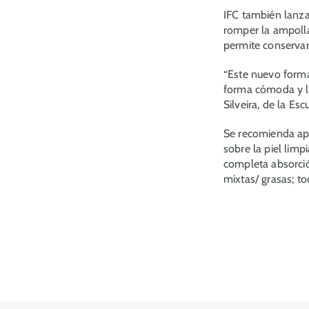
IFC también lanza
romper la ampolla
permite conservar 
“
Este nuevo forma
forma cómoda y li
Silveira, de la Esc
Se recomienda ap
sobre la piel lim
completa absorció
mixtas/ grasas; to