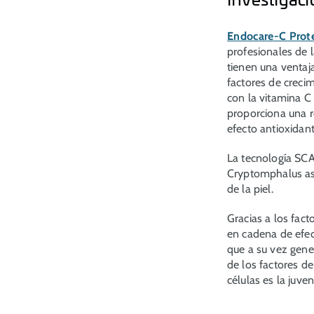
Investigac
Endocare-C Prote
profesionales de 
tienen una ventaj
factores de creci
con la vitamina C 
proporciona una r
efecto antioxidant
La tecnología SCA
Cryptomphalus a
de la piel.
Gracias a los fact
en cadena de efect
que a su vez gene
de los factores d
células es la juven