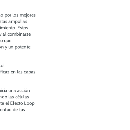
o por los mejores
stas ampollas
cimiento. Estos
 y al combinarse
lo que
ón y un potente
col
icaz en las capas
nicia una acción
ndo las células
nte el Efecto Loop
ventud de tus