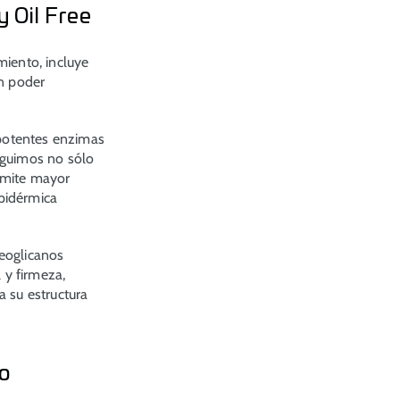
 Oil Free
iento, incluye
an poder
potentes enzimas
guimos no sólo
rmite mayor
epidérmica
teoglicanos
 y firmeza,
a su estructura
io