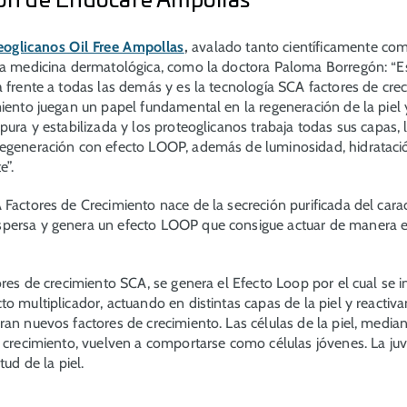
ión de Endocare Ampollas
oglicanos Oil Free Ampollas
,
avalado tanto científicamente com
la medicina dermatológica, como la doctora Paloma Borregón: “E
a frente a todas las demás y es la tecnología SCA factores de cre
miento juegan un papel fundamental en la regeneración de la piel
pura y estabilizada y los proteoglicanos trabaja todas sus capas, 
egeneración con efecto LOOP, además de luminosidad, hidrataci
e”.
 Factores de Crecimiento nace de la secreción purificada del cara
spersa
y genera un efecto LOOP que consigue actuar de manera ef
ores de crecimiento SCA, se genera el Efecto Loop por el cual se i
o multiplicador, actuando en distintas capas de la piel y reactiva
ran nuevos factores de crecimiento. Las células de la piel, media
e crecimiento, vuelven a comportarse como células jóvenes. La ju
tud de la piel.