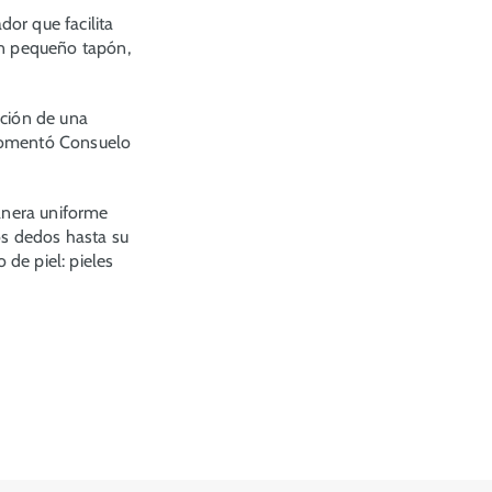
or que facilita
un pequeño tapón,
ación de una
comentó Consuelo
anera uniforme
os dedos hasta su
de piel: pieles