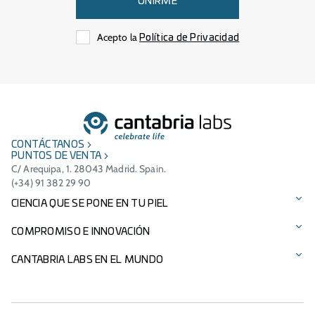
UNIRME
Acepto la
Política de Privacidad
CONTÁCTANOS
PUNTOS DE VENTA
C/ Arequipa, 1. 28043 Madrid. Spain.
(+34) 91 382 29 90
CIENCIA QUE SE PONE EN TU PIEL
Protección solar
COMPROMISO E INNOVACIÓN
Cuidado facial
Tecnologías patentadas
CANTABRIA LABS EN EL MUNDO
Cuidado del cabello
Ingredientes
Presencia Internacional