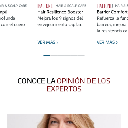
IRALTONE
IRALTONE
AIR & SCALP CARE
HAIR & SCALP CARE
HAIR & 
mpú
Hair Resilience Booster
Barrier Comfor
rofunda
Mejora los 9 signos del
Refuerza la fun
 con el cuero
envejecimiento capilar.
barrera, mejora 
la resistencia ca
VER MÁS
VER MÁS
CONOCE LA
OPINIÓN DE LOS
EXPERTOS