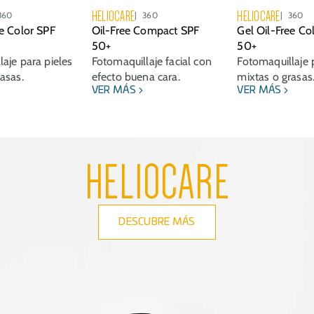
HELIOCARE
HELIOCARE
360
360
360
ee Color SPF
Oil-Free Compact SPF
Gel Oil-Free Co
50+
50+
aje para pieles
Fotomaquillaje facial con
Fotomaquillaje 
asas.
efecto buena cara.
mixtas o grasas
VER MÁS
VER MÁS
HELIOCARE
DESCUBRE MÁS