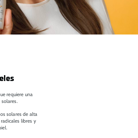
ieles
que requiere una
s solares.
os solares de alta
adicales libres y
iel.