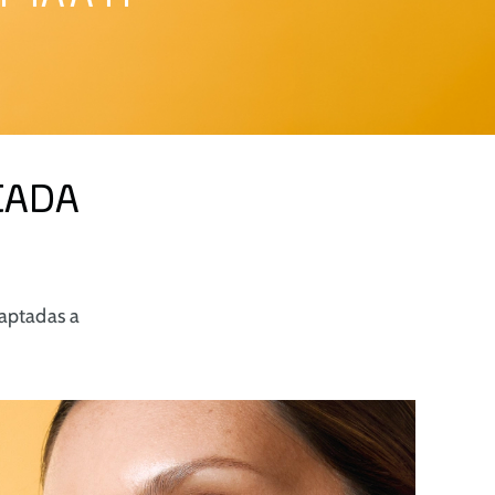
CADA
daptadas a