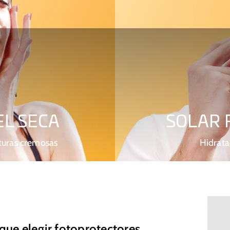
EL SECA
SOLAR F
xturas cremosas
Hidrata
que elegir fotoprotectores