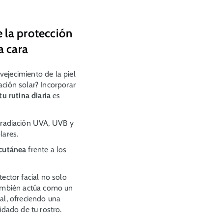
 la protección
a cara
ejecimiento de la piel
ación solar? Incorporar
tu rutina diaria
es
a radiación UVA, UVB y
olares.
 cutánea
frente a los
.
tector facial no solo
también actúa como un
ial, ofreciendo una
uidado de tu rostro.