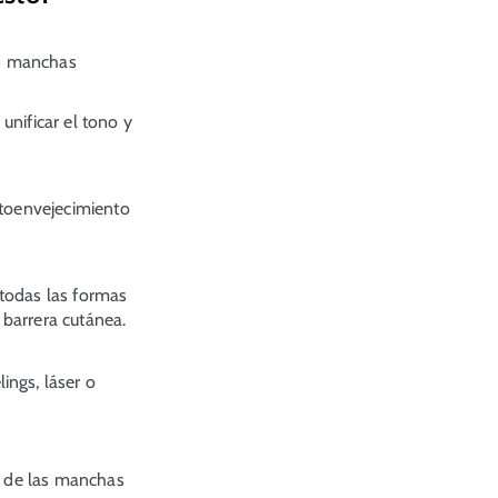
on manchas
nificar el tono y
otoenvejecimiento
 todas las formas
a barrera cutánea.
ings, láser o
vo de las manchas