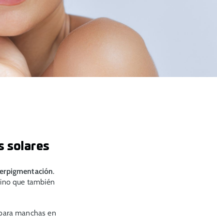
s solares
iperpigmentación
.
 sino que también
r para manchas en