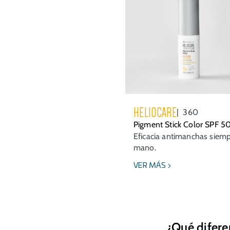
HELIOCARE
360
Pigment Stick Color SPF 5
Eficacia antimanchas siemp
mano.
VER MÁS
¿Qué difere