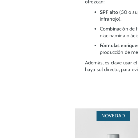
ofrezcan:
SPF alto
(50 o su
infrarrojo).
Combinación de fi
niacinamida o áci
Fórmulas enrique
producción de me
Además, es clave usar el
haya sol directo, para ev
NOVEDAD