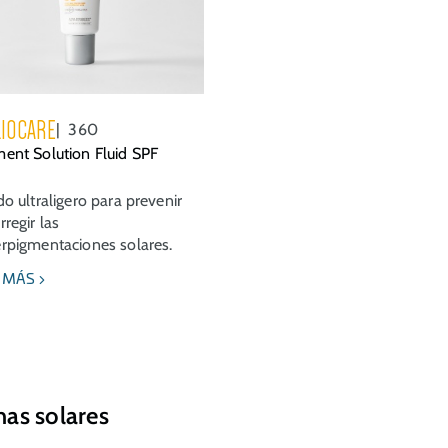
IOCARE
360
ment Solution Fluid SPF
do ultraligero para prevenir
rregir las
erpigmentaciones solares.
 MÁS
as solares