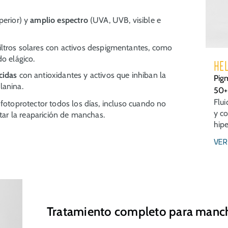
perior) y
amplio espectro
(UVA, UVB, visible e
ltros solares con activos despigmentantes, como
do elágico.
HEL
cidas
con antioxidantes y activos que inhiban la
Pig
lanina.
50+
Flui
 fotoprotector todos los días, incluso cuando no
y co
itar la reaparición de manchas.
hip
VER
Tratamiento completo para manch