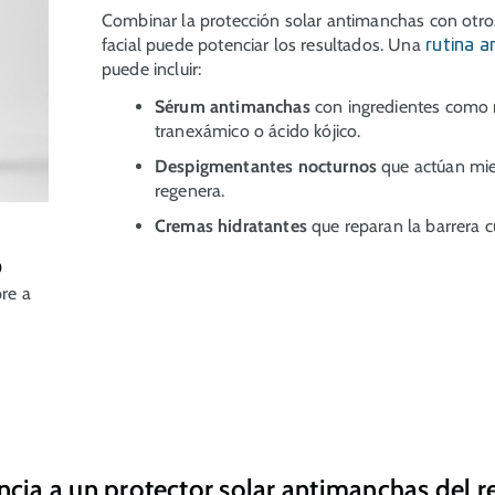
Combinar la protección solar antimanchas con otro
facial puede potenciar los resultados. Una
rutina 
puede incluir:
Sérum antimanchas
con ingredientes como 
tranexámico o ácido kójico.
Despigmentantes nocturnos
que actúan mien
regenera.
Cremas hidratantes
que reparan la barrera c
0
re a
ncia a un protector solar antimanchas del r