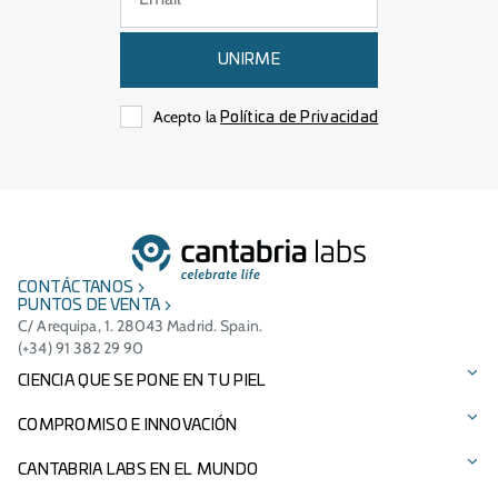
UNIRME
Acepto la
Política de Privacidad
CONTÁCTANOS
PUNTOS DE VENTA
C/ Arequipa, 1. 28043 Madrid. Spain.
(+34) 91 382 29 90
CIENCIA QUE SE PONE EN TU PIEL
Protección solar
COMPROMISO E INNOVACIÓN
Cuidado facial
Tecnologías patentadas
CANTABRIA LABS EN EL MUNDO