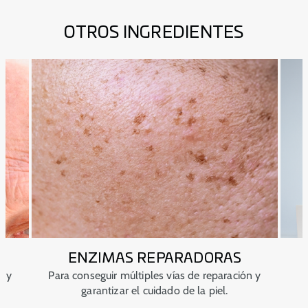
OTROS INGREDIENTES
ENZIMAS REPARADORAS
®
ASPA-FERNBLOCK
s y
Para conseguir múltiples vías de reparación y
Potente combinación de extractos naturales
garantizar el cuidado de la piel.
rica en polifenoles. Su acción antioxidante y