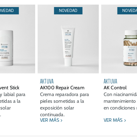
OVEDAD
NOVEDAD
NOVED
AKTUVA
AKTUVA
ent Stick
AK100 Repair Cream
AK Control
 y labial para
Crema reparadora para
Con niacinamida
tidas a la
pieles sometidas a la
mantenimiento d
solar
exposición solar
en condiciones
.
continuada.
VER MÁS
VER MÁS