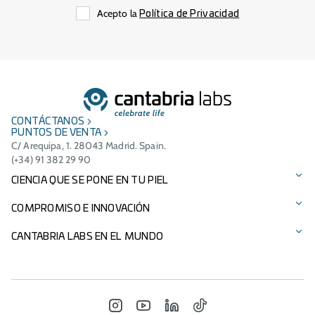
Acepto la
Política de Privacidad
CONTÁCTANOS
PUNTOS DE VENTA
C/ Arequipa, 1. 28043 Madrid. Spain.
(+34) 91 382 29 90
CIENCIA QUE SE PONE EN TU PIEL
Protección solar
COMPROMISO E INNOVACIÓN
Cuidado facial
Tecnologías patentadas
CANTABRIA LABS EN EL MUNDO
Cuidado del cabello
Ingredientes
Presencia Internacional
Suplementos alimenticios
Compromiso medioambiental
Italia - Difa Cooper
INSTAGRAM
YOUTUBE
LINKEDIN
TIKTOK