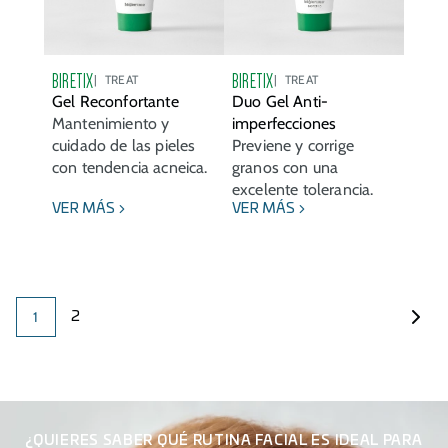
BIRETIX
BIRETIX
TREAT
TREAT
Gel Reconfortante
Duo Gel Anti-
Mantenimiento y
imperfecciones
cuidado de las pieles
Previene y corrige
con tendencia acneica.
granos con una
excelente tolerancia.
VER MÁS
VER MÁS
1
2
¿QUIERES SABER QUÉ RUTINA FACIAL ES IDEAL PARA