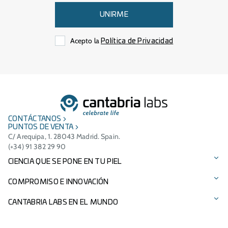
UNIRME
Acepto la
Política de Privacidad
CONTÁCTANOS
PUNTOS DE VENTA
C/ Arequipa, 1. 28043 Madrid. Spain.
(+34) 91 382 29 90
CIENCIA QUE SE PONE EN TU PIEL
Protección solar
COMPROMISO E INNOVACIÓN
Cuidado facial
Tecnologías patentadas
CANTABRIA LABS EN EL MUNDO
Cuidado del cabello
Ingredientes
Presencia Internacional