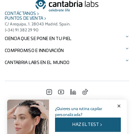
CONTÁCTANOS
PUNTOS DE VENTA
C/ Arequipa, 1. 28043 Madrid. Spain.
(+34) 91 382 29 90
CIENCIA QUE SE PONE EN TU PIEL
Protección solar
COMPROMISO E INNOVACIÓN
Cuidado facial
Tecnologías patentadas
CANTABRIA LABS EN EL MUNDO
Cuidado del cabello
Ingredientes
Presencia Internacional
Suplementos alimenticios
Compromiso medioambiental
Italia - Difa Cooper
INSTAGRAM
YOUTUBE
LINKEDIN
TIKTOK
Nuestras marcas
Patrocinios
Portugal
© Cantabria Labs 2026
Política de privacidad
Aviso legal
Política de cookies
Compliance
¿Quieres una rutina capilar
Catálogo de productos
Joint Ventures
Marruecos
personalizada?
Fundación Cantabria Labs
México
HAZ EL TEST