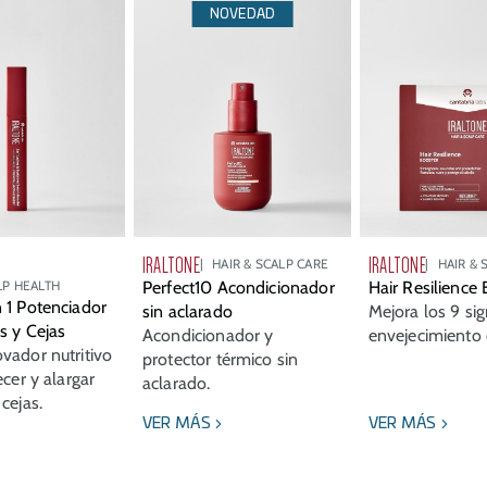
NOVEDAD
IRALTONE
IRALTONE
HAIR & SCALP CARE
HAIR & 
LP HEALTH
Perfect10 Acondicionador
Hair Resilience
 1 Potenciador
sin aclarado
Mejora los 9 si
s y Cejas
Acondicionador y
envejecimiento c
vador nutritivo
protector térmico sin
ecer y alargar
aclarado.
cejas.
VER MÁS
VER MÁS