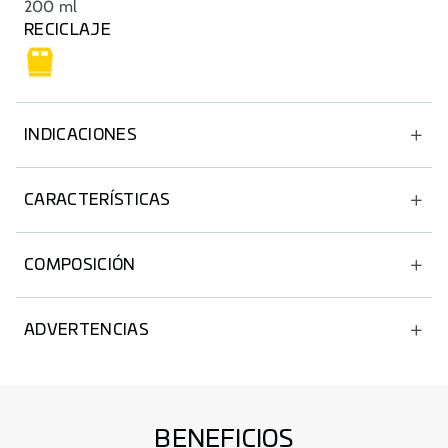
200 ml
RECICLAJE
INDICACIONES
Cabello seco y/o dañado.
CARACTERÍSTICAS
Textura agradable.
COMPOSICIÓN
Envase 100% reciclable.
®.
MetforHair
ADVERTENCIAS
Queratina vegana.
Uso externo.
BENEFICIOS