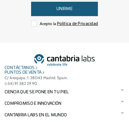
UNIRME
Acepto la
Política de Privacidad
CONTÁCTANOS
PUNTOS DE VENTA
C/ Arequipa, 1. 28043 Madrid. Spain.
(+34) 91 382 29 90
CIENCIA QUE SE PONE EN TU PIEL
Protección solar
COMPROMISO E INNOVACIÓN
Cuidado facial
Tecnologías patentadas
CANTABRIA LABS EN EL MUNDO
Cuidado del cabello
Ingredientes
Presencia Internacional