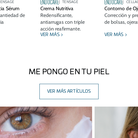
ENDOCARE
ENDOCARE
TENSAGE
TENSAGE
CELLA
cia Sérum
Crema Nutritiva
Contorno de Oj
antiedad de
Redensificante,
Corrección y pr
ia
antiarrugas con triple
de bolsas, ojera
acción reafirmante.
VER MÁS
VER MÁS
ME PONGO EN TU PIEL
VER MÁS ARTÍCULOS