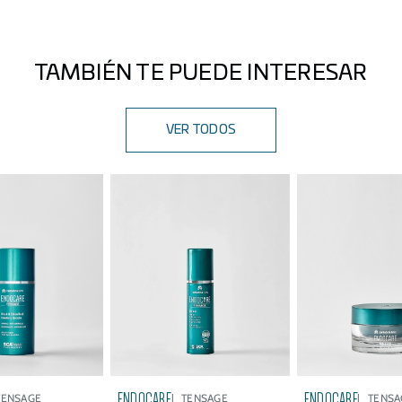
tienes la piel mixta o grasa, sería recomendable usar una
textura más ligera.
TAMBIÉN TE PUEDE INTERESAR
VER TODOS
ENDOCARE
ENDOCARE
TENSAGE
TENSAGE
TENSA