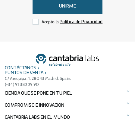
UNIRME
Acepto la
Política de Privacidad
CONTÁCTANOS
PUNTOS DE VENTA
C/ Arequipa, 1. 28043 Madrid. Spain.
(+34) 91 382 29 90
CIENCIA QUE SE PONE EN TU PIEL
Protección solar
COMPROMISO E INNOVACIÓN
Cuidado facial
Tecnologías patentadas
CANTABRIA LABS EN EL MUNDO
Cuidado del cabello
Ingredientes
Presencia Internacional