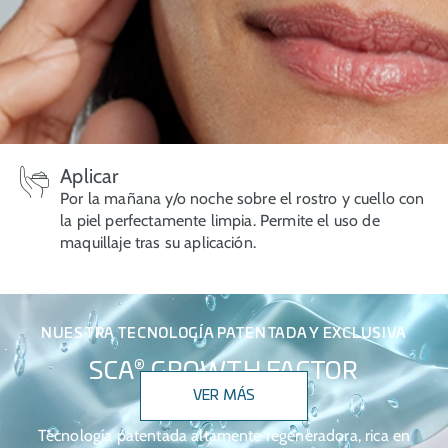
Aplicar
Por la mañana y/o noche sobre el rostro y cuello con
la piel perfectamente limpia. Permite el uso de
maquillaje tras su aplicación.
NUESTRA TECNOLOGÍA PATENTADA Y EXCLUSIVA
®
SCA
GROWTH FACTOR
VER MÁS
TECHNOLOGY
Tecnología patentada altamente regeneradora, rica en