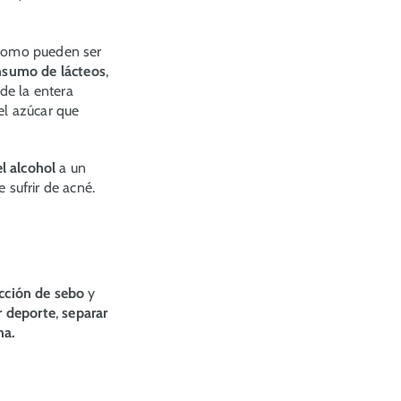
 como pueden ser
onsumo de lácteos
,
de la entera
 el azúcar que
el alcohol
a un
 sufrir de acné.
cción de sebo
y
r deporte
,
separar
na.