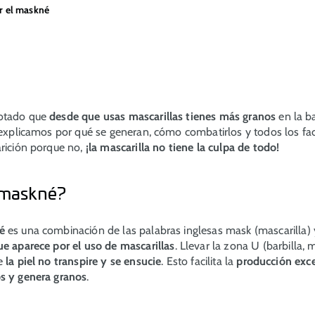
 el maskné
notado que
desde que usas mascarillas tienes más granos
en la ba
e explicamos por qué se generan, cómo combatirlos y todos los fa
arición porque no,
¡la mascarilla no tiene la culpa de todo!
 maskné?
é
es una combinación de las palabras inglesas
mask
(mascarilla)
e aparece por el uso de mascarillas
. Llevar la zona U (barbilla, m
ue
la piel no transpire y se ensucie
. Esto facilita la
producción exc
s y genera granos
.