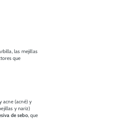
rbilla, las mejillas
ctores que
 y
acne
(acné) y
ejillas y nariz)
esiva de sebo
, que