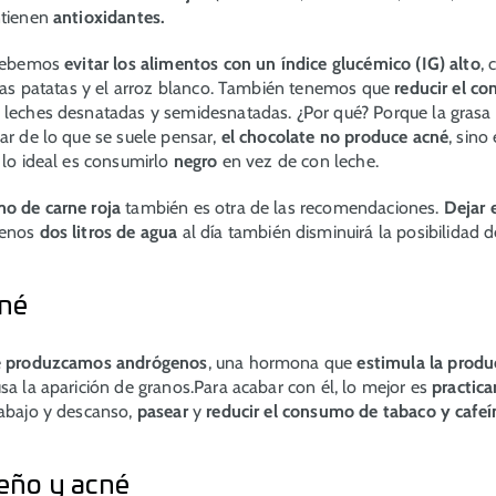
ntienen
antioxidantes.
 debemos
evitar los alimentos con un índice glucémico (IG) alto
,
, las patatas y el arroz blanco. También tenemos que
reducir el c
 leches desnatadas y semidesnatadas. ¿Por qué? Porque la grasa 
ar de lo que se suele pensar,
el chocolate no produce acné
, sino
 lo ideal es consumirlo
negro
en vez de con leche.
o de carne roja
también es otra de las recomendaciones.
Dejar 
menos
dos litros de agua
al día también disminuirá la posibilidad de
cné
e
produzcamos andrógenos
, una hormona que
estimula la produ
sa la aparición de granos.Para acabar con él, lo mejor es
practica
abajo y descanso,
pasear
y
reducir el consumo de tabaco y cafeí
ueño y acné