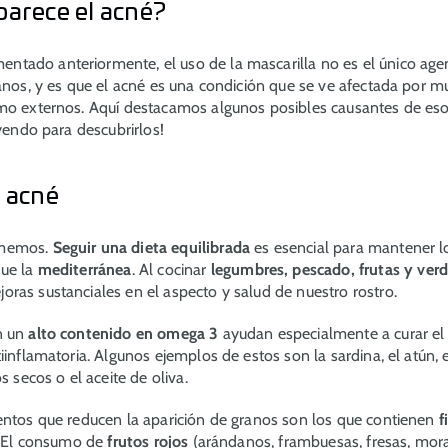
parece el acné?
ado anteriormente, el uso de la mascarilla no es el único agen
ranos, y es que el acné es una condición que se ve afectada por m
omo externos. Aquí destacamos algunos posibles causantes de e
eyendo para descubrirlos!
y acné
omemos.
Seguir una dieta equilibrada
es esencial para mantener lo
que la
mediterránea
. Al cocinar
legumbres, pescado, frutas y ver
ras sustanciales en el aspecto y salud de nuestro rostro.
n un
alto contenido en omega 3
ayudan especialmente a curar el
iinflamatoria. Algunos ejemplos de estos son la sardina, el atún, 
s secos o el aceite de oliva.
entos que reducen la aparición de granos son los que contienen
f
s. El consumo de
frutos rojos
(arándanos, frambuesas, fresas, mor