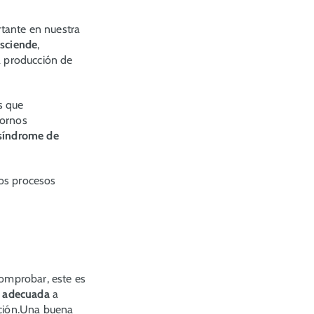
tante en nuestra
esciende
,
a producción de
s que
tornos
síndrome de
los procesos
omprobar, este es
ia adecuada
a
ición.Una buena