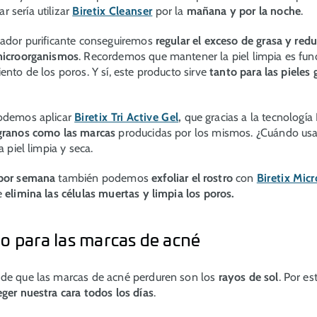
 sería utilizar
Biretix Cleanser
por la
mañana y por la noche
.
iador purificante conseguiremos
regular el exceso de grasa y reduc
 microorganismos
. Recordemos que mantener la piel limpia es fu
ento de los poros. Y sí, este producto sirve
tanto para las pieles
podemos aplicar
Biretix Tri Active Gel
,
que gracias a la tecnologí
 granos como las marcas
producidas por los mismos. ¿Cuándo us
la piel limpia y seca.
 por semana
también podemos
exfoliar el rostro
con
Biretix Mic
e
elimina las células muertas y limpia los poros.
o para las marcas de acné
 de que las marcas de acné perduren son los
rayos de sol
. Por es
ger nuestra cara todos los días
.