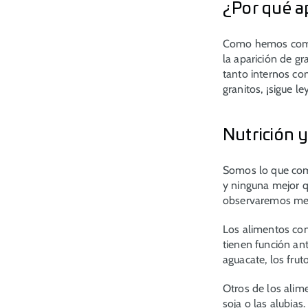
¿Por qué a
Como hemos coment
la aparición de g
tanto internos c
granitos, ¡sigue l
Nutrición 
Somos lo que c
y ninguna mejor 
observaremos mejo
Los alimentos co
tienen función ant
aguacate, los fruto
Otros de los alim
soja o las alubia