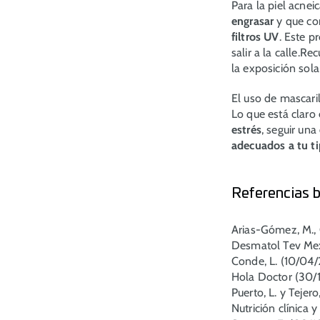
Para la piel acn
engrasar
y que co
filtros UV
. Este p
salir a la calle.R
la exposición sol
El uso de mascari
Lo que está claro 
estrés
, seguir una
adecuados a tu ti
Referencias b
Arias-Gómez, M., 
Desmatol Tev Me
Conde, L. (10/04/2
Hola Doctor (30/1
Puerto, L. y Tejero
Nutrición clínica y