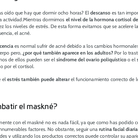
as oído que hay que dormir ocho horas? El
descanso
es tan impor
la actividad.Mientras dormimos
el nivel de la hormona cortisol d
ez los niveles de estrés. De esta forma evitamos que se acelere l
encia, el acné.
cencia
es normal sufrir de acné debido a los cambios hormonale
uerpo pero,
¿por qué también aparece en los adultos?
Por lo tras
nos de ellos pueden ser el
síndrome del ovario poliquístico
o el
o por el cortisol.
 el
estrés también puede alterar
el funcionamiento correcto de 
atir el maskné?
ente con el maskné no es nada fácil, ya que como has podido c
nnumerables factores. No obstante, seguir una
rutina facial diar
des y utilizando los productos correctos puede controlar su apar