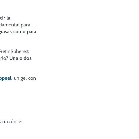
ir la
ndamental para
 grasas como para
a RetinSphere®
arlo?
Una o dos
ropeel
,
un gel con
ta razón, es