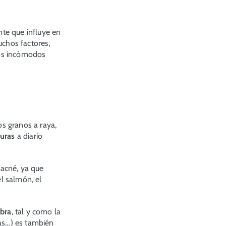
te que influye en
uchos factores,
sos incómodos
s granos a raya,
duras
a diario
 acné, ya que
el salmón, el
ibra
, tal y como la
as…) es también