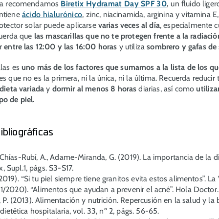
eica recomendamos
Biretix Hydramat Day SPF 30
,
un fluido lige
ntiene
ácido hialurónico
, zinc, niacinamida, arginina y vitamina 
rotector solar puede aplicarse
varias veces al día
, especialmente 
ecuerda que
las mascarillas que no te protegen frente a la radiació
ar
entre las 12:00 y las 16:00 horas
y utiliza
sombrero y gafas de 
llas es
uno más de los factores que sumamos a la lista de los qu
es que no es la primera, ni la única, ni la última. Recuerda reducir 
dieta variada
y
dormir al menos 8 horas
diarias, así como
utiliz
po de piel.
ibliográficas
Chías-Rubí, A., Adame-Miranda, G. (2019). La importancia de la di
x,
Supl.1, págs. S3-S17.
019). “Si tu piel siempre tiene granitos evita estos alimentos”.
La 
1/2020). “Alimentos que ayudan a prevenir el acné”.
Hola Doctor.
, P. (2013). Alimentación y nutrición. Repercusión en la salud y la b
 dietética hospitalaria,
vol. 33, nº 2, págs. 56-65.