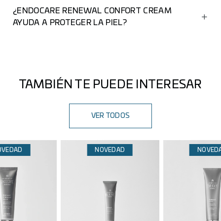
¿ENDOCARE RENEWAL CONFORT CREAM
AYUDA A PROTEGER LA PIEL?
Sí, refuerza la barrera cutánea y protege frente a
agresores externos.
TAMBIÉN TE PUEDE INTERESAR
VER TODOS
OVEDAD
NOVEDAD
NOVED