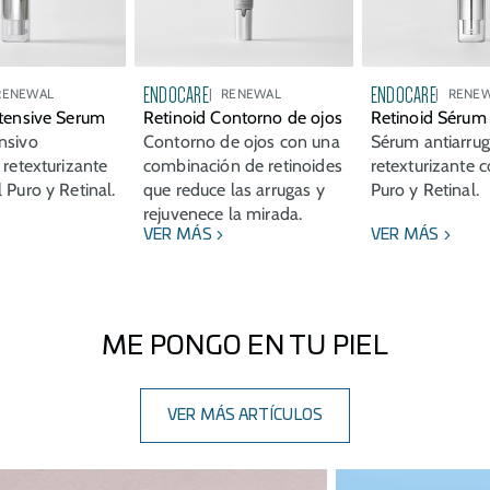
ENDOCARE
ENDOCARE
RENEWAL
RENEWAL
RENE
ntensive Serum
Retinoid Contorno de ojos
Retinoid Sérum
nsivo
Contorno de ojos con una
Sérum antiarru
 retexturizante
combinación de retinoides
retexturizante 
 Puro y Retinal.
que reduce las arrugas y
Puro y Retinal.
rejuvenece la mirada.
VER MÁS
VER MÁS
ME PONGO EN TU PIEL
VER MÁS ARTÍCULOS