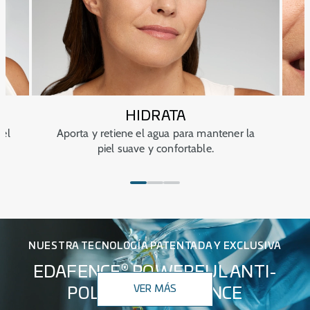
HIDRATA
iel
Aporta y retiene el agua para mantener la
piel suave y confortable.
NUESTRA TECNOLOGÍA PATENTADA Y EXCLUSIVA
®
EDAFENCE
POWERFUL ANTI-
VER MÁS
POLLUTION DEFENCE